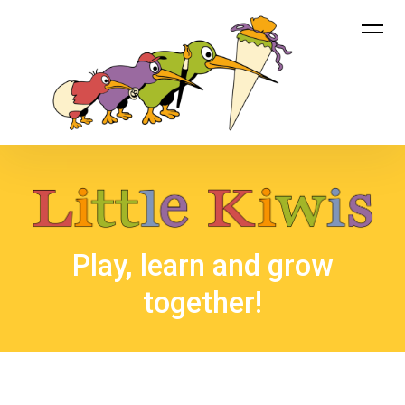
Little Kiwis
Play, learn and grow
together!